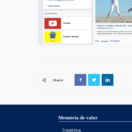
Share
Memória de valor
Trajetória