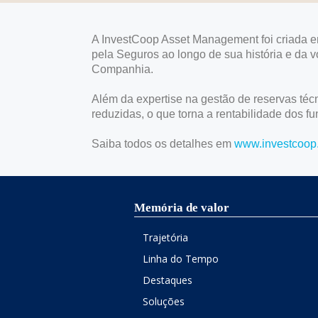
A InvestCoop Asset Management foi criada e
pela Seguros ao longo de sua história e da 
Companhia.
Além da expertise na gestão de reservas té
reduzidas, o que torna a rentabilidade dos f
Saiba todos os detalhes em
www.investcoop.
Memória de valor
Trajetória
Linha do Tempo
Destaques
Soluções