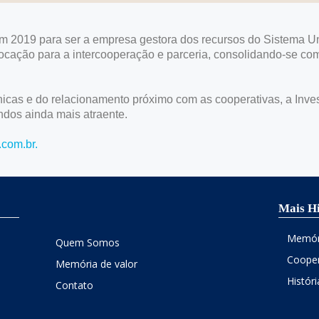
m 2019 para ser a empresa gestora dos recursos do Sistema U
vocação para a intercooperação e parceria, consolidando-se co
cnicas e do relacionamento próximo com as cooperativas, a Inv
undos ainda mais atraente.
com.br.
Mais Hi
Memór
Quem Somos
Cooper
Memória de valor
Histór
Contato