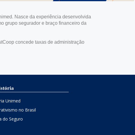
nimed. Nasce da experiência desenvolvida
mo grupo segurador e braço financeiro da
estCoop concede taxas de administração
stória
ia Unimed
ativismo no Brasil
ia do Seguro