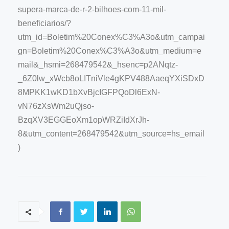
supera-marca-de-r-2-bilhoes-com-11-mil-
beneficiarios/?
utm_id=Boletim%20Conex%C3%A3o&utm_campai
gn=Boletim%20Conex%C3%A3o&utm_medium=e
mail&_hsmi=268479542&_hsenc=p2ANqtz-
_6Z0lw_xWcb8oLITniVle4gKPV488AaeqYXiSDxD
8MPKK1wKD1bXvBjcIGFPQoDl6ExN-
vN76zXsWm2uQjso-
BzqXV3EGGEoXm1opWRZiIdXrJh-
8&utm_content=268479542&utm_source=hs_email
)